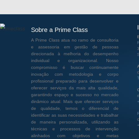
Sobre a Prime Class
E
A Prime Class atua no ramo de consultoria
R
e assessoria em gestão de pessoas
3
direcionada à melhoria do desempenho
S
individual e organizacional. Nosso
A
compromisso é buscar continuamente
inovação com metodologia e corpo
T
profissional preparado para desenvolver e
oferecer serviços da mais alta qualidade,
garantindo espaço e sucesso no mercado
dinâmico atual. Mais que oferecer serviços
de qualidade, temos o diferencial de
identificar as suas necessidades e trabalhar
de maneira personalizada, utilizando as
técnicas e processos de intervenção
alinhados com objetivos e metas