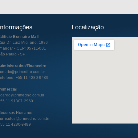
Informações
Localização
dificio Bonnaire Mall
ua Dr. Luiz Migliano, 1986
º andar - CEP: 05711-001
ão Paulo - SP
dministrativo/Financeiro
contato@primedho.com.br
elefone: +55 11 4280-9489
Comercial
ricardo@primedho.com.br
+55 11 91307-2960
Recursos Humanos
curriculos@primedho.com.br
+55 11 4280-9489