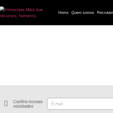
Home
Quem somos
Recrutam
Idiomas - in company
Um novo conceito em gestão de pessoas
Confira nossas
novidades